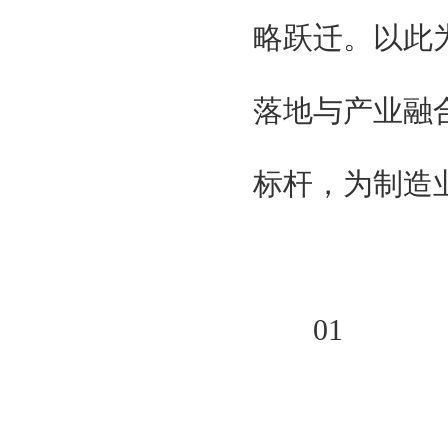
国际科学技术部
略跃迁。以此
国家商务部
国家发改委
广东省人民政府
落地与产业融
广州智能装备制造协会
台湾智能制造工业工会
广东制造协会
标杆，为制造
广东智能制造协会
组织单位
大湾区智能制造装备展组委会
北京京京国际展览有限公司
贯辉会展（上海）有限公司
特邀单位
01
国家工业信息化部
国际科学技术部
国家商务部
国家发改委
广东省人民政府