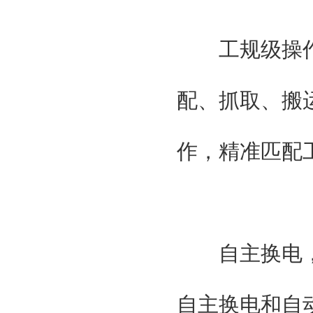
国家发改委
广东省人民政府
工规级操作
广州智能装备制造协会
台湾智能制造工业工会
广东制造协会
配、抓取、搬
广东智能制造协会
组织单位
大湾区智能制造装备展组委会
作，精准匹配
北京京京国际展览有限公司
贯辉会展（上海）有限公司
自主换电，7
自主换电和自