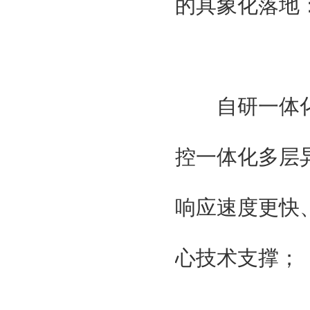
的具象化落地
特邀单位
国家工业信息化部
国际科学技术部
国家商务部
国家发改委
广东省人民政府
自研一体化多
广州智能装备制造协会
台湾智能制造工业工会
控一体化多层
广东制造协会
广东智能制造协会
组织单位
响应速度更快
大湾区智能制造装备展组委会
北京京京国际展览有限公司
贯辉会展（上海）有限公司
心技术支撑；
特邀单位
国家工业信息化部
国际科学技术部
国家商务部