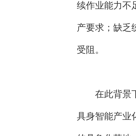
续作业能力不
组织单位
大湾区智能制造装备展组委会
北京京京国际展览有限公司
产要求；缺乏
贯辉会展（上海）有限公司
特邀单位
国家工业信息化部
受阻。
国际科学技术部
国家商务部
国家发改委
广东省人民政府
广州智能装备制造协会
台湾智能制造工业工会
在此背景下，
广东制造协会
广东智能制造协会
组织单位
具身智能产业化
大湾区智能制造装备展组委会
北京京京国际展览有限公司
贯辉会展（上海）有限公司